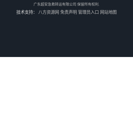
广东超安急救转运有限公司
保留所有权利.
技术支持：
八方资源网
免责声明
管理员入口
网站地图
广东跨省救护车电话 租赁流程简单 紧急服务
河池救护车租赁电话
珠海救护车租赁电话 综合性转送 用心服务
防城港长途救护车 欢迎电话咨询 快捷安全