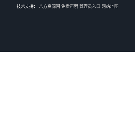
技术支持：
八方资源网
免责声明
管理员入口
网站地图
广东跨省救护车电话 租赁流程简单 紧急服务
河池救护车租赁电话
珠海救护车租赁电话 综合性转送 用心服务
防城港长途救护车 欢迎电话咨询 快捷安全