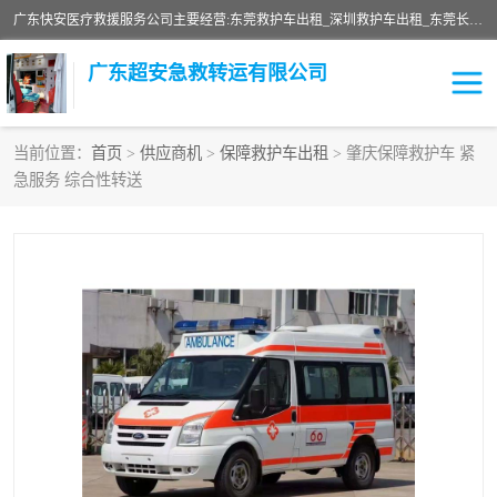
广东快安医疗救援服务公司主要经营:东莞救护车出租_深圳救护车出租_东莞长途救护车出租-深圳长途救护车出租等业务。提供救护车出租服务和长途救护车转接病人。响应及时，服务周到。
广东超安急救转运有限公司
当前位置：
首页
>
供应商机
>
保障救护车出租
> 肇庆保障救护车 紧
急服务 综合性转送
救护车出租
急救车租赁
救护车租赁
保障救护车租赁
急救车出租
保障救护车出租
跨省救护车租赁
跨省救护车出租
私人救护车租赁
私人救护车出租
长途救护车租赁
长途救护车出租