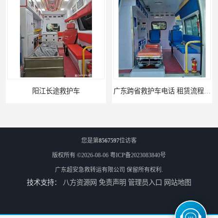
阳江长途救护车
广东跨省救护车电话 租赁流程简单 紧急服务
您是第
8567597
位访客
版权所有 ©2026-08-06
粤ICP备2023083840号
广东超安急救转运有限公司
保留所有权利.
技术支持：
八方资源网
免责声明
管理员入口
网站地图
河池救护车租赁电话
珠海救护车租赁电话 综合性转送 用心服务