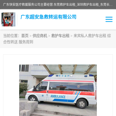
广东快安医疗救援服务公司主要经营:东莞救护车出租_深圳救护车出租_东莞长途救护车出租-深圳长途救护车出租等业务。提供救护车出租服务和长途救护车转接病人。响应及时，服务周到。
广东超安急救转运有限公司
当前位置：
首页
>
供应商机
>
救护车出租
> 来宾私人救护车出租 综
合性转送 服务周到
救护车出租
急救车租赁
救护车租赁
保障救护车租赁
急救车出租
保障救护车出租
跨省救护车租赁
跨省救护车出租
私人救护车租赁
私人救护车出租
长途救护车租赁
长途救护车出租