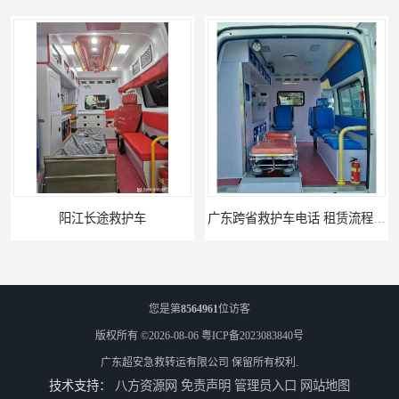
阳江长途救护车
广东跨省救护车电话 租赁流程简单 紧急服务
您是第
8564961
位访客
版权所有 ©2026-08-06
粤ICP备2023083840号
广东超安急救转运有限公司
保留所有权利.
技术支持：
八方资源网
免责声明
管理员入口
网站地图