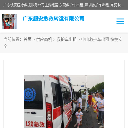
广东快安医疗救援服务公司主要经营:东莞救护车出租_深圳救护车出租_东莞长途救护车出租-深圳长途救护车出租等业务。提供救护车出租服务和长途救护车转接病人。响应及时，服务周到。
广东超安急救转运有限公司
当前位置：
首页
>
供应商机
>
救护车出租
> 中山救护车出租 快捷安
全
救护车出租
急救车租赁
救护车租赁
保障救护车租赁
急救车出租
保障救护车出租
跨省救护车租赁
跨省救护车出租
私人救护车租赁
私人救护车出租
长途救护车租赁
长途救护车出租