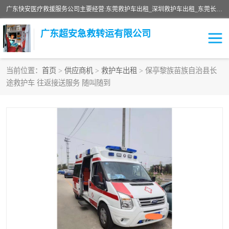
广东快安医疗救援服务公司主要经营:东莞救护车出租_深圳救护车出租_东莞长途救护车出租-深圳长途救护车出租等业务。提供救护车出租服务和长途救护车转接病人。响应及时，服务周到。
广东超安急救转运有限公司
当前位置：
首页
>
供应商机
>
救护车出租
> 保亭黎族苗族自治县长
途救护车 往返接送服务 随叫随到
救护车出租
急救车租赁
救护车租赁
保障救护车租赁
急救车出租
保障救护车出租
跨省救护车租赁
跨省救护车出租
私人救护车租赁
私人救护车出租
长途救护车租赁
长途救护车出租