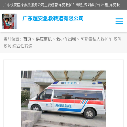
广东快安医疗救援服务公司主要经营:东莞救护车出租_深圳救护车出租_东莞长途救护车出租-深圳长途救护车出租等业务。提供救护车出租服务和长途救护车转接病人。响应及时，服务周到。
广东超安急救转运有限公司
当前位置：
首页
>
供应商机
>
救护车出租
> 阿勒泰私人救护车 随叫
随到 综合性转送
救护车出租
急救车租赁
救护车租赁
保障救护车租赁
急救车出租
保障救护车出租
跨省救护车租赁
跨省救护车出租
私人救护车租赁
私人救护车出租
长途救护车租赁
长途救护车出租